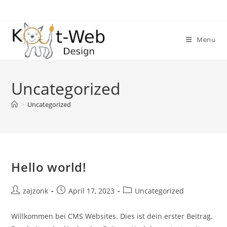
Skip
to
content
Menu
Uncategorized
>
Uncategorized
Hello world!
Post
Post
Post
zajzonk
April 17, 2023
Uncategorized
author:
published:
category:
Willkommen bei CMS Websites. Dies ist dein erster Beitrag.